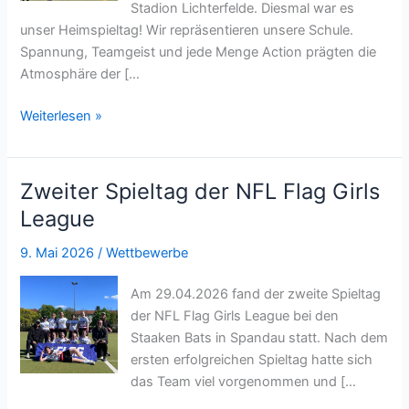
Stadion Lichterfelde. Diesmal war es
unser Heimspieltag! Wir repräsentieren unsere Schule.
Spannung, Teamgeist und jede Menge Action prägten die
Atmosphäre der […
Dritter
Weiterlesen »
Spieltag
der
NFL
Zweiter Spieltag der NFL Flag Girls
Flag
League
Girls
League
9. Mai 2026
/
Wettbewerbe
Am 29.04.2026 fand der zweite Spieltag
der NFL Flag Girls League bei den
Staaken Bats in Spandau statt. Nach dem
ersten erfolgreichen Spieltag hatte sich
das Team viel vorgenommen und […