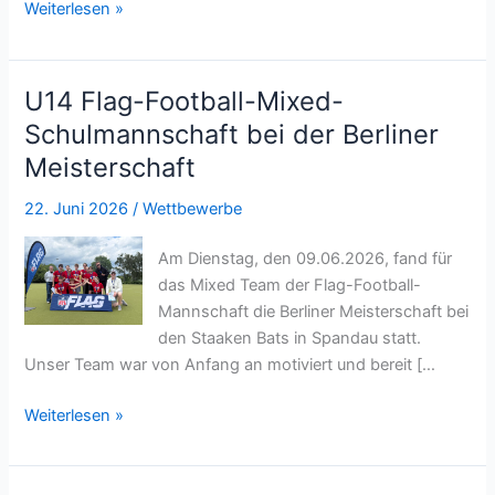
NFL
Weiterlesen »
Flag
Girls
League
U14 Flag-Football-Mixed-
–
Schulmannschaft bei der Berliner
Deutsche
Meisterschaft
Meisterschaft
in
22. Juni 2026
/
Wettbewerbe
Hamburg
Am Dienstag, den 09.06.2026, fand für
das Mixed Team der Flag-Football-
Mannschaft die Berliner Meisterschaft bei
den Staaken Bats in Spandau statt.
Unser Team war von Anfang an motiviert und bereit […
U14
Weiterlesen »
Flag-
Football-
Mixed-