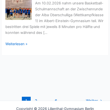
Oberschulliga
Am 10.02.2026 nahm unsere Basketball-
Schulmannschaft an der Zwischenrunde
der Alba Oberschulliga (Wettkampfklasse
1) im Albert-Einstein-Gymnasium teil. Wir
bestritten drei Spiele mit jeweils 8 Minuten pro Hälfte und
konnten während des […
Alba
Weiterlesen »
Oberschulliga
WK
1
Master
2026
1
2
…
6
Weiter
→
Copyright © 2026 Lilienthal-Gymnasium Berlin