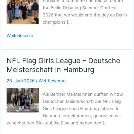
Podium! If someone had told us before
the Berlin Debating Summer Contest
2026 that we would end the day as Berlin
champions […
Summer
Weiterlesen »
Debating
Contest
at
NFL Flag Girls League – Deutsche
Lessing-
Meisterschaft in Hamburg
Gymnasium
2026
23. Juni 2026
/
Wettbewerbe
Als Berliner Meisterinnen durften wir zur
Deutschen Meisterschaft der NFL Flag
Girls League nach Hamburg fahren. In
Hamburg angekommen, genossen wir
zunächst den Blick auf die Elbe und haben den […