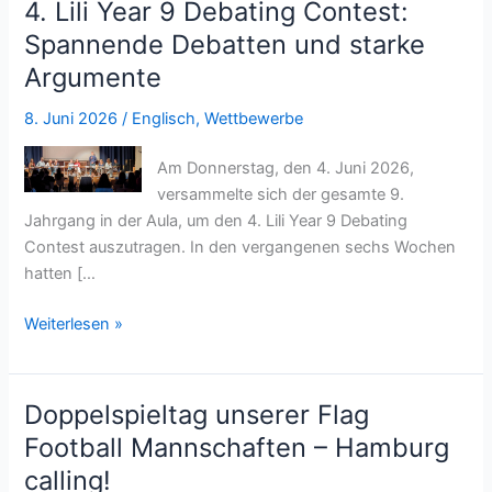
4. Lili Year 9 Debating Contest:
Schulmannschaft
Spannende Debatten und starke
bei
Argumente
der
Berliner
8. Juni 2026
/
Englisch
,
Wettbewerbe
Meisterschaft
Am Donnerstag, den 4. Juni 2026,
versammelte sich der gesamte 9.
Jahrgang in der Aula, um den 4. Lili Year 9 Debating
Contest auszutragen. In den vergangenen sechs Wochen
hatten […
4.
Weiterlesen »
Lili
Year
9
Doppelspieltag unserer Flag
Debating
Football Mannschaften – Hamburg
Contest:
calling!
Spannende