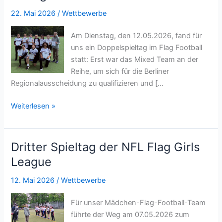
Debatten
22. Mai 2026
/
Wettbewerbe
und
starke
Am Dienstag, den 12.05.2026, fand für
Argumente
uns ein Doppelspieltag im Flag Football
statt: Erst war das Mixed Team an der
Reihe, um sich für die Berliner
Regionalausscheidung zu qualifizieren und […
Doppelspieltag
Weiterlesen »
unserer
Flag
Football
Dritter Spieltag der NFL Flag Girls
Mannschaften
League
–
Hamburg
12. Mai 2026
/
Wettbewerbe
calling!
Für unser Mädchen-Flag-Football-Team
führte der Weg am 07.05.2026 zum