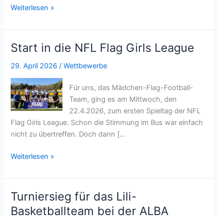
Zweiter
Weiterlesen »
Spieltag
der
NFL
Start in die NFL Flag Girls League
Flag
Girls
29. April 2026
/
Wettbewerbe
League
Für uns, das Mädchen-Flag-Football-
Team, ging es am Mittwoch, den
22.4.2026, zum ersten Spieltag der NFL
Flag Girls League. Schon die Stimmung im Bus war einfach
nicht zu übertreffen. Doch dann […
Start
Weiterlesen »
in
die
NFL
Turniersieg für das Lili-
Flag
Basketballteam bei der ALBA
Girls