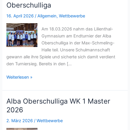
Oberschulliga
League
16. April 2026
/
Allgemein
,
Wettbewerbe
Am 18.03.2026 nahm das Lilienthal-
Gymnasium am Endturnier der Alba
Oberschulliga in der Max-Schmeling-
Halle teil. Unsere Schulmannschaft
gewann alle ihre Spiele und sicherte sich damit verdient
den Turniersieg. Bereits in den […
Turniersieg
Weiterlesen »
für
das
Lili-
Alba Oberschulliga WK 1 Master
Basketballteam
2026
bei
der
2. März 2026
/
Wettbewerbe
ALBA