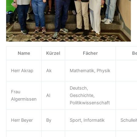
Name
Kürzel
Fächer
Be
Herr Akrap
Ak
Mathematik, Physik
Deutsch,
Frau
Al
Geschichte,
Algermissen
Politikwissenschaft
Herr Beyer
By
Sport, Informatik
Schullei