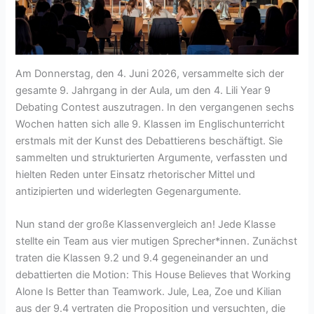
Am Donnerstag, den 4. Juni 2026, versammelte sich der
gesamte 9. Jahrgang in der Aula, um den 4. Lili Year 9
Debating Contest auszutragen. In den vergangenen sechs
Wochen hatten sich alle 9. Klassen im Englischunterricht
erstmals mit der Kunst des Debattierens beschäftigt. Sie
sammelten und strukturierten Argumente, verfassten und
hielten Reden unter Einsatz rhetorischer Mittel und
antizipierten und widerlegten Gegenargumente.
Nun stand der große Klassenvergleich an! Jede Klasse
stellte ein Team aus vier mutigen Sprecher*innen. Zunächst
traten die Klassen 9.2 und 9.4 gegeneinander an und
debattierten die Motion: This House Believes that Working
Alone Is Better than Teamwork. Jule, Lea, Zoe und Kilian
aus der 9.4 vertraten die Proposition und versuchten, die