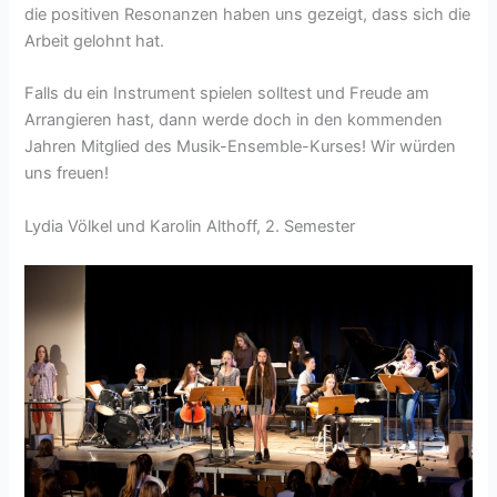
die positiven Resonanzen haben uns gezeigt, dass sich die
Arbeit gelohnt hat.
Falls du ein Instrument spielen solltest und Freude am
Arrangieren hast, dann werde doch in den kommenden
Jahren Mitglied des Musik-Ensemble-Kurses! Wir würden
uns freuen!
Lydia Völkel und Karolin Althoff, 2. Semester