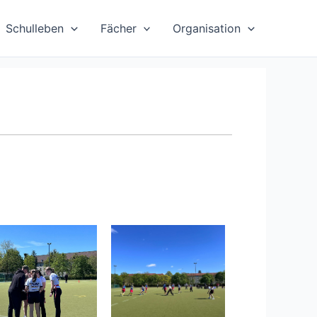
Schulleben
Fächer
Organisation