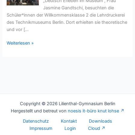
„Deutsch Erleben im Museum“, Frau
Jasmine Gandtschi, besuchten die
Schüler*innen der Willkommensklasse 2 die Lehrdruckerei
des Technikmuseums Berlin. Dort erhielten sie theoretische
und vor […
Willkommensklasse
Weiterlesen »
2
im
Technikmuseum
Berlin
Copyright © 2026 Lilienthal-Gymnasium Berlin
Hergestellt und betreut von
noesis it-büro knut lohse
Datenschutz
Kontakt
Downloads
Impressum
Login
Cloud