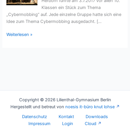
Herborn führte am 3.7.2017 vor allen 10.
Klassen ein Stück zum Thema
„Cybermobbing“ auf. Jede einzelne Gruppe hatte sich eine
Idee zum Thema Cybermobbing ausgedacht. […
Aufführung
Weiterlesen »
des
DS-
Kurses
der
10.
Klassen
zum
Thema
Cybermobbing
Copyright © 2026 Lilienthal-Gymnasium Berlin
Hergestellt und betreut von
noesis it-büro knut lohse
Datenschutz
Kontakt
Downloads
Impressum
Login
Cloud