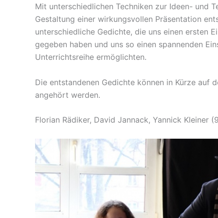
Mit unterschiedlichen Techniken zur Ideen- und T
Gestaltung einer wirkungsvollen Präsentation ent
unterschiedliche Gedichte, die uns einen ersten Ein
gegeben haben und uns so einen spannenden Einst
Unterrichtsreihe ermöglichten.
Die entstandenen Gedichte können in Kürze auf 
angehört werden.
Florian Rädiker, David Jannack, Yannick Kleiner (