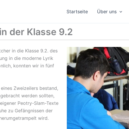
Startseite
Über uns
n der Klasse 9.2
er in die Klasse 9.2. des
ung in die moderne Lyrik
lich, konnten wir in fünf
eines Zweizeilers bestand,
gebracht werden sollten,
 eigener Peotry-Slam-Texte
uhe zu Gefängnissen der
 herumgetrampelt wird.