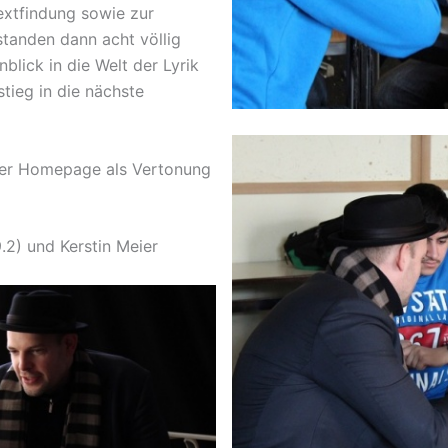
extfindung sowie zur
standen dann acht völlig
blick in die Welt der Lyrik
ieg in die nächste
der Homepage als Vertonung
9.2) und Kerstin Meier